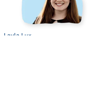
Layla Lux
Ansprechpartnerin Ausbildung, Studium und
Praktika
Telefon:
06221 513 -4120
Stellenangebote
Ausbildung und Studium
Praktika